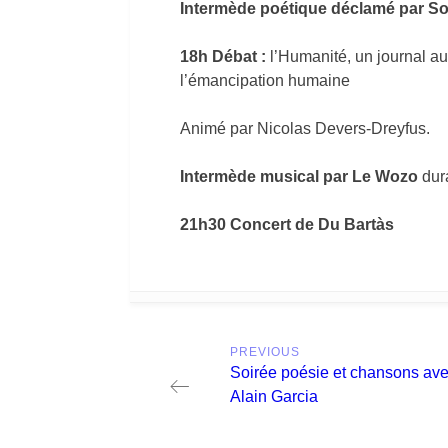
Intermède poétique déclamé par Sou
18h Débat :
l’Humanité, un journal a
l’émancipation humaine
Animé par Nicolas Devers-Dreyfus.
Intermède musical par Le Wozo
dura
21h30 Concert de Du Bartàs
Post
PREVIOUS
navigation
Previous
Soirée poésie et chansons av
post:
Alain Garcia