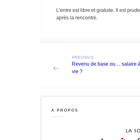
L’entre est libre et gratuite. Il est pr
après la rencontre.
Post
PREVIOUS
navigation
Previous
Revenu de base ou… salaire 
post:
vie ?
A PROPOS