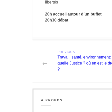
libertés
20h accueil autour d’un buffet
20h30 débat
Post
PREVIOUS
navigation
Previous
Travail, santé, environnement:
post:
quelle Justice ? où en est le dr
?
A PROPOS