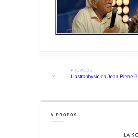
Post
PREVIOUS
navigation
Previous
L’astrophysicien Jean-Pierre 
post:
A PROPOS