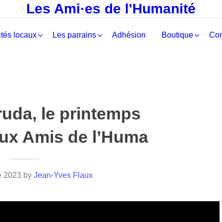
Les Ami·es de l'Humanité
tés locaux
Les parrains
Adhésion
Boutique
Con
uda, le printemps
aux Amis de l’Huma
e 2023
by
Jean-Yves Flaux