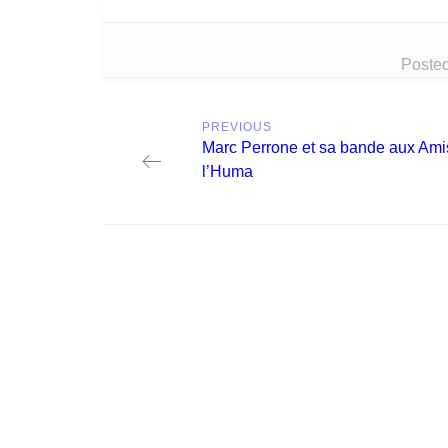
Posted
Post
PREVIOUS
navigation
Previous
Marc Perrone et sa bande aux Ami
post:
l’Huma