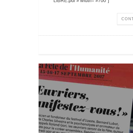
LIBRE.pdf » width= »700″]
CON