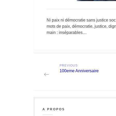
Ni paix ni démocratie sans justice soc
mots de paix, démocratie, justice, dign
main : inséparables…
Post
PREVIOUS
navigation
Previous
100eme Anniversaire
post:
A PROPOS