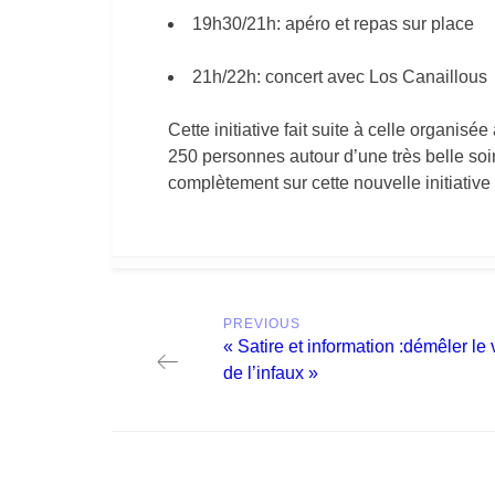
19h30/21h: apéro et repas sur place
21h/22h: concert avec Los Canaillous
Cette initiative fait suite à celle organisé
250 personnes autour d’une très belle so
complètement sur cette nouvelle initiative
Post
PREVIOUS
navigation
Previous
« Satire et information :démêler le 
post:
de l’infaux »