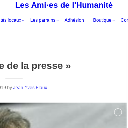
Les Ami·es de l'Humanité
tés locaux
Les parrains
Adhésion
Boutique
Con
e de la presse »
019
by
Jean-Yves Flaux