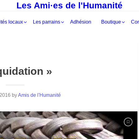
Les Ami·es de l'Humanité
tés locaux
Les parrains
Adhésion
Boutique
Con
quidation »
 2016
by
Amis de l'Humanité