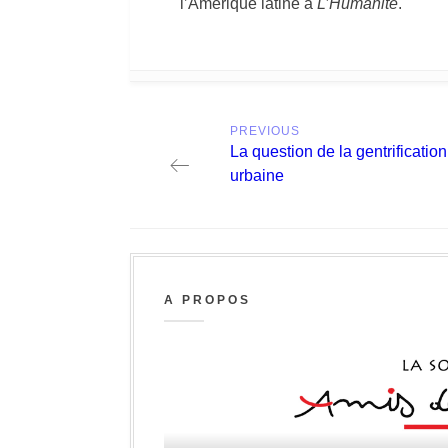
l’Amérique latine à
L’Humanité
.
Post
PREVIOUS
navigation
Previous
La question de la gentrification
post:
urbaine
A PROPOS