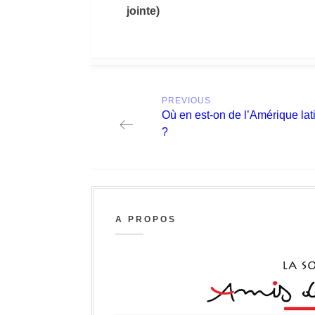
jointe)
Post
PREVIOUS
navigation
Previous
Où en est-on de l’Amérique lat
post:
?
A PROPOS