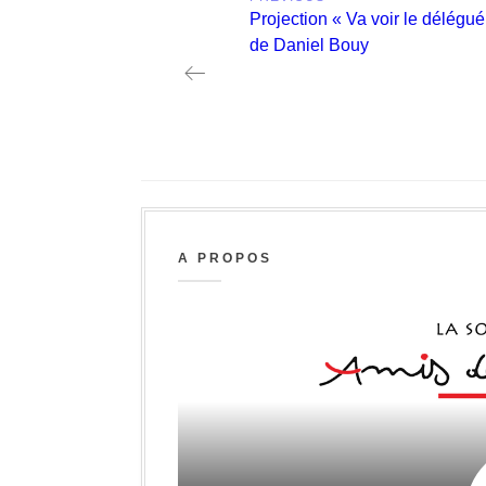
navigation
Previous
Projection « Va voir le délégué
post:
de Daniel Bouy
A PROPOS