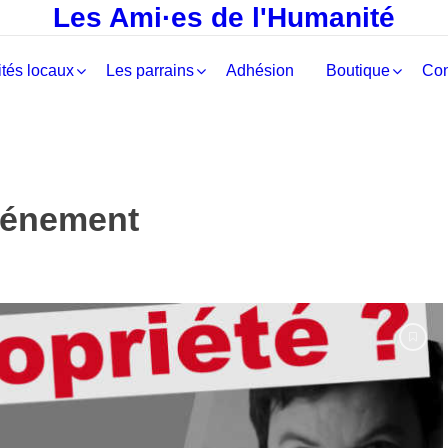
Les Ami·es de l'Humanité
tés locaux
Les parrains
Adhésion
Boutique
Con
énement