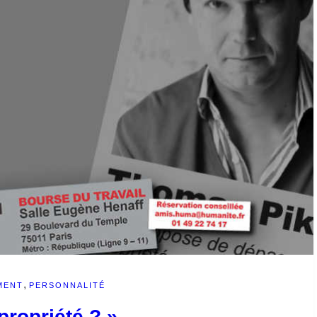
,
MENT
PERSONNALITÉ
propriété ? »