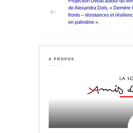
Previous
Projection Débat autour du fil
post:
de Alexandra Dols, « Derrière 
fronts – résistances et résilien
en palestine ».
A PROPOS