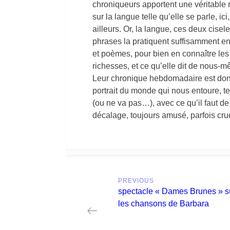
chroniqueurs apportent une véritable 
sur la langue telle qu’elle se parle, ici,
ailleurs. Or, la langue, ces deux cisel
phrases la pratiquent suffisamment e
et poèmes, pour bien en connaître les
richesses, et ce qu’elle dit de nous-
Leur chronique hebdomadaire est don
portrait du monde qui nous entoure, tel
(ou ne va pas…), avec ce qu’il faut de
décalage, toujours amusé, parfois cr
Post
PREVIOUS
navigation
Previous
spectacle « Dames Brunes » s
post:
les chansons de Barbara