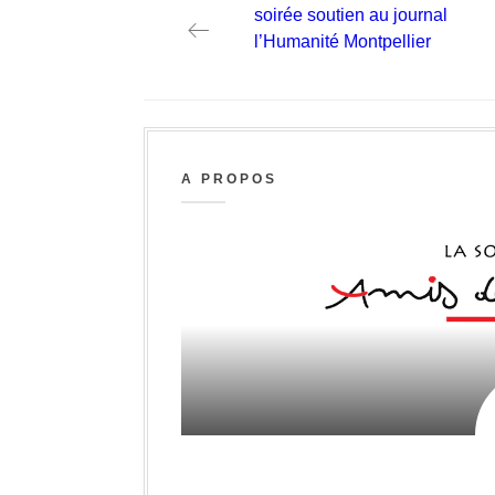
navigation
Previous
soirée soutien au journal
post:
l’Humanité Montpellier
A PROPOS