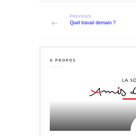
Post
PREVIOUS
navigation
Previous
Quel travail demain ?
post:
A PROPOS