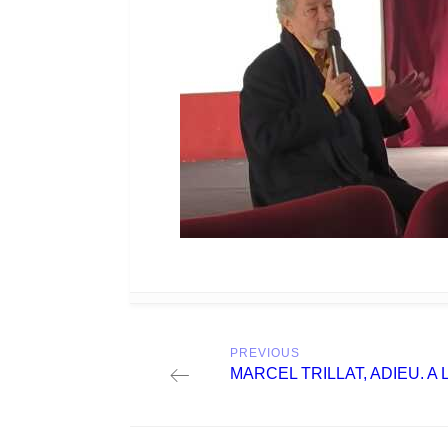
Post
PREVIOUS
navigation
Previous
MARCEL TRILLAT, ADIEU. A
post: