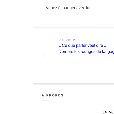
Venez échanger avec lui.
Post
PREVIOUS
navigation
Previous
« Ce que parler veut dire »
post:
Derrière les rouages du langa
A PROPOS