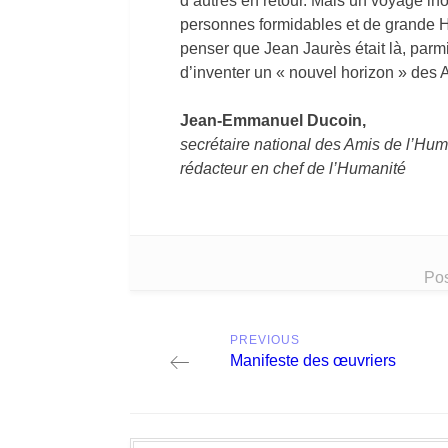
d’autres en retour. Mais un voyage in
personnes formidables et de grande Hu
penser que Jean Jaurès était là, parmi
d’inventer un « nouvel horizon » des 
Jean-Emmanuel Ducoin,
secrétaire national des Amis de l’Hum
rédacteur en chef de l’Humanité
Pos
Post
PREVIOUS
navigation
Previous
Manifeste des œuvriers
post: