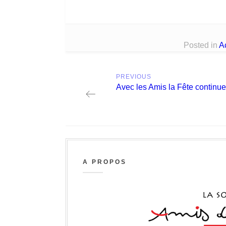
Posted in
Ac
Post
PREVIOUS
navigation
Previous
Avec les Amis la Fête continue
post:
A PROPOS