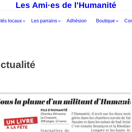
Les Ami·es de l'Humanité
tés locaux
Les parrains
Adhésion
Boutique
Con
ctualité